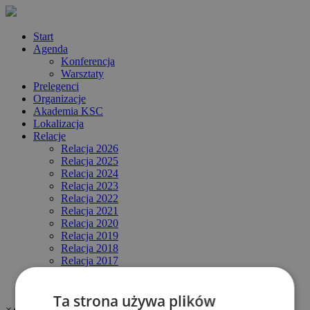
Start
Agenda
Konferencja
Warsztaty
Prelegenci
Organizacje
Akademia KSC
Lokalizacja
Relacje
Relacja 2026
Relacja 2025
Relacja 2024
Relacja 2023
Relacja 2022
Relacja 2021
Relacja 2020
Relacja 2019
Relacja 2018
Relacja 2017
Rejestracja
FAQ
Ta strona używa plików
×
❮
❯