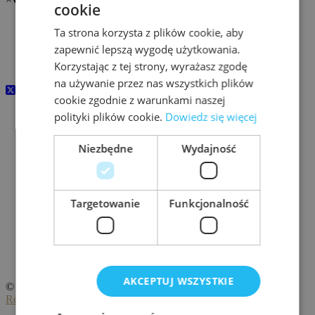
cookie
InfraSEC FORUM 202
7
Ta strona korzysta z plików cookie, aby
zapewnić lepszą wygodę użytkowania.
www.infrasecforum.pl
Korzystając z tej strony, wyrażasz zgodę
24-25 LUTEGO 2027
na używanie przez nas wszystkich plików
cookie zgodnie z warunkami naszej
polityki plików cookie.
Dowiedz się więcej
Organizator konferencji
Evention sp. z o.o
Niezbędne
Wydajność
ul. Racławicka 93
02-634 Warszawa, Polska
www.evention.pl
Targetowanie
Funkcjonalność
Kontakt
Kaja Fąfara
m. +48 577 739 775
e:
uczestnik@evention.com.pl
AKCEPTUJ WSZYSTKIE
© 2026 |
Evention
|
Polityka Cookies
|
Polityka prywatności
|
Regulamin