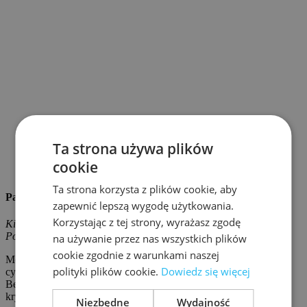
PRELEGENT
Ta strona używa plików
cookie
Ta strona korzysta z plików cookie, aby
Paweł Małecki
zapewnić lepszą wygodę użytkowania.
Korzystając z tej strony, wyrażasz zgodę
Kierownik Działu Standardów i Polityk Cyberbezpieczeństwa ,
Poczta Polska
na używanie przez nas wszystkich plików
cookie zgodnie z warunkami naszej
Menadżer procesów w Dziale standardów i polityk
polityki plików cookie.
Dowiedz się więcej
cyberbezpieczeństwa. Uczestnik projektów w obszarze
Bezpieczeństwa informacji, ciągłości działania, zarządzania
kryzysowego, budowy świadomości cyberbezpieczeństwa.
Niezbędne
Wydajność