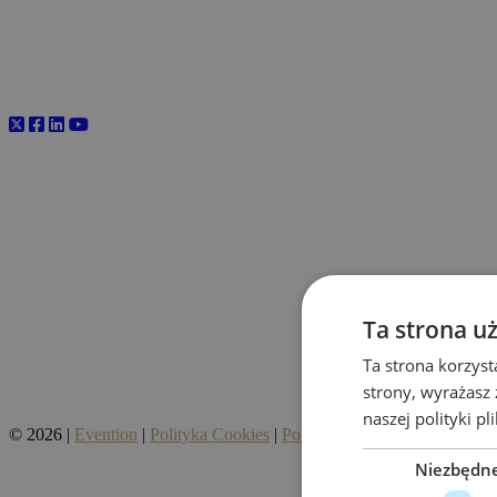
Ta strona u
Ta strona korzyst
strony, wyrażasz
naszej polityki p
© 2026 |
Evention
|
Polityka Cookies
|
Polityka prywatności
|
Regula
Niezbędn