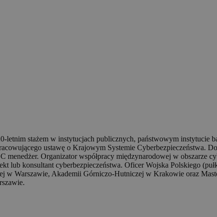
0-letnim stażem w instytucjach publicznych, państwowym instytucie
opracowującego ustawę o Krajowym Systemie Cyberbezpieczeństwa. D
C menedżer. Organizator współpracy międzynarodowej w obszarze cy
ekt lub konsultant cyberbezpieczeństwa. Oficer Wojska Polskiego (pu
j w Warszawie, Akademii Górniczo-Hutniczej w Krakowie oraz Maste
rszawie.