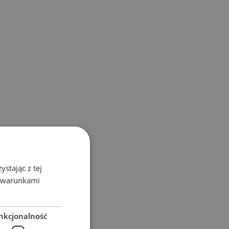
stając z tej
z warunkami
nkcjonalność