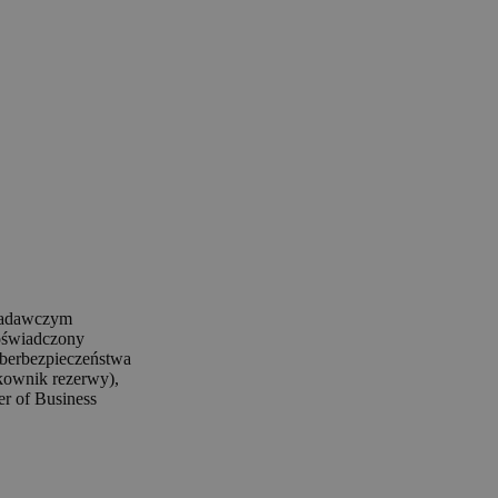
 badawczym
oświadczony
berbezpieczeństwa
łkownik rezerwy),
r of Business