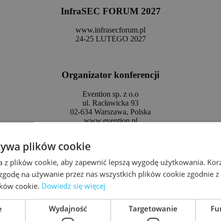
InfraSEC FORUM 202
7
www.infrasecforum.pl
24-25 LUTEGO 2027
Organizator konferencji
Evention sp. z o.o
ul. Racławicka 93
02-634 Warszawa, Polska
www.evention.pl
Kontakt
żywa plików cookie
Kaja Fąfara
a z plików cookie, aby zapewnić lepszą wygodę użytkowania. Korzy
m. +48 577 739 775
 zgodę na używanie przez nas wszystkich plików cookie zgodnie 
e:
uczestnik@evention.com.pl
lików cookie.
Dowiedz się więcej
min
e
Wydajność
Targetowanie
Fu