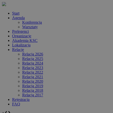
Start
Agenda
Konferencja
Warsztaty
Prelegenci
Organizacje
Akademia KSC
Lokalizacja
Relacje
Relacja 2026
Relacja 2025
Relacja 2024
Relacja 2023
Relacja 2022
Relacja 2021
Relacja 2020
Relacja 2019
Relacja 2018
Relacja 2017
Rejestracja
FAQ
×
❮
❯