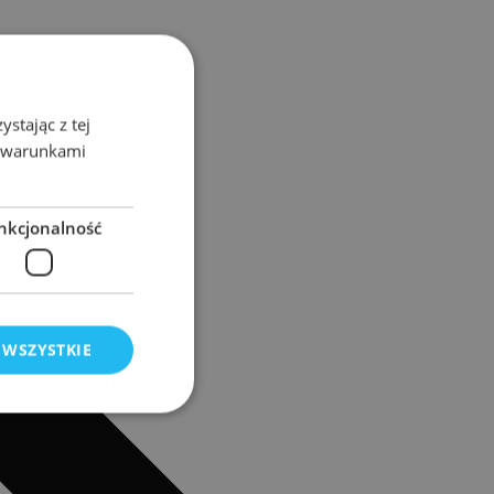
stając z tej
z warunkami
nkcjonalność
 WSZYSTKIE