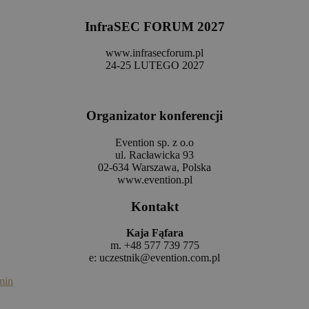
InfraSEC FORUM 202
7
www.infrasecforum.pl
24-25 LUTEGO 2027
Organizator konferencji
Evention sp. z o.o
ul. Racławicka 93
02-634 Warszawa, Polska
www.evention.pl
Kontakt
Kaja Fąfara
m. +48 577 739 775
e:
uczestnik@evention.com.pl
min