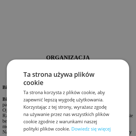
ORGANIZACJA
Ta strona używa plików
cookie
Biuro Bezpieczeństwa Narodowego
Ta strona korzysta z plików cookie, aby
zapewnić lepszą wygodę użytkowania.
Biuro Bezpieczeństwa Narodowego (BBN)
jest urzędem
państwowym, działającym na podstawie ustawy o obronie
Korzystając z tej strony, wyrażasz zgodę
Ojczyzny, którego zadaniem jest wspieranie Prezydenta
na używanie przez nas wszystkich plików
Rzeczypospolitej Polskiej w wykonywaniu obowiązków w zakresie
cookie zgodnie z warunkami naszej
bezpieczeństwa i obronności państwa. Biuro pełni także funkcję
merytoryczno‑organizacyjnego zaplecza Rady Bezpieczeństwa
polityki plików cookie.
Dowiedz się więcej
Narodowego, analizuje i opiniuje kluczowe koncepcje i dokumenty