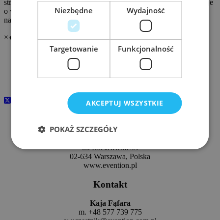
strategiczne oraz monitoruje i przedstawia Prezydentowi informacje
Niezbędne
Wydajność
o wydarzeniach o istotnym znaczeniu dla bezpieczeństwa
narodowego.
×
❮
❯
Targetowanie
Funkcjonalność
InfraSEC FORUM 202
7
www.infrasecforum.pl
24-25 LUTEGO 2027
AKCEPTUJ WSZYSTKIE
Organizator konferencji
POKAŻ SZCZEGÓŁY
Evention sp. z o.o
ul. Racławicka 93
02-634 Warszawa, Polska
www.evention.pl
Kontakt
Kaja Fąfara
m. +48 577 739 775