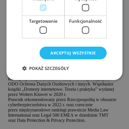
Names and Numbers (ICANN) oraz Światową Organizacją
Własności Intelektualnej (WIPO), a w przeszłości Council of
European National Top Level Domain Registries (CENTR).
Był także uczestnikiem spotkań Międzynarodowej Unii
Targetowanie
Funkcjonalność
Telekomunikacyjnej (ITU).
Jest członkiem Stowarzyszenia Prawa Nowych Technologii
(SPNT), gdzie odpowiada za sekcję Cyberbezpieczeństwo.
Pełni rolę Chapter Chair na rynek polski z ramienia
PrivacyConnect by OneTrust.
Wykładowca w Szkole IT/TMT Centrum IP im. H. Grocjusza
AKCEPTUJ WSZYSTKIE
w Warszawie. Członek kolegium redakcyjnego Kwartalnika
Prawa Nowych Technologii C.H. Beck.
Prelegent podczas wielu konferencji dotyczących ochrony
POKAŻ SZCZEGÓŁY
danych osobowych i RODO oraz cyberbezpieczeństwa.
Autor kilkuset artykułów prasowych na łamach
Rzeczpospolitej, Dziennika Gazety Prawnej, Magazynu
ODO Ochrona Danych Osobowych i innych. Współautor
książki „Domeny internetowe. Teoria i praktyka” wydanej
przez Wolters Kluwer w 2020 r.
Prawnik rekomendowany przez Rzeczpospolitą w obszarze
cyberbezpieczeństwa w 2022 r. oraz corocznie
przez międzynarodowe rankingi prawnicze Media Law
International oraz Legal 500 EMEA w dziedzinie TMT
oraz Data Protection & Privacy Protection.