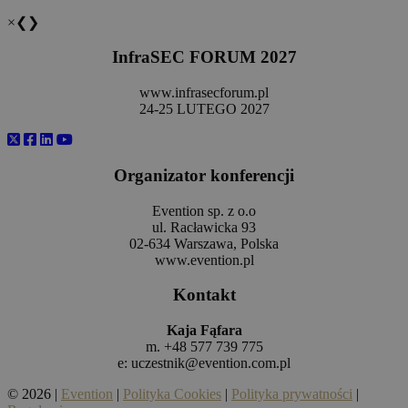
×
❮
❯
InfraSEC FORUM 202
7
www.infrasecforum.pl
24-25 LUTEGO 2027
Organizator konferencji
Evention sp. z o.o
ul. Racławicka 93
02-634 Warszawa, Polska
www.evention.pl
Kontakt
Kaja Fąfara
m. +48 577 739 775
e:
uczestnik@evention.com.pl
© 2026 |
Evention
|
Polityka Cookies
|
Polityka prywatności
|