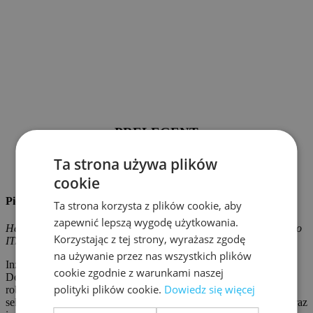
PRELEGENT
Ta strona używa plików
cookie
Piotr Zięba
Ta strona korzysta z plików cookie, aby
zapewnić lepszą wygodę użytkowania.
Head of IT/OT Cybersecurity Department, Anzena Bezpieczeństwo
Korzystając z tej strony, wyrażasz zgodę
IT/OT
na używanie przez nas wszystkich plików
Inżynier IT/OT, z kilkunastoletnim doświadczeniem w przemyśle.
cookie zgodnie z warunkami naszej
Doświadczenia zawodowe zdobywał najpierw jako automatyk
polityki plików cookie.
Dowiedz się więcej
robotyk w branży OT. Poszerzając swoją wiedzę, przeszedł do
sektora IT, jako administrator systemów serwerowo-sieciowych oraz