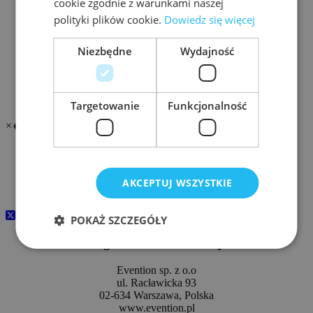
cookie zgodnie z warunkami naszej
w Gdyni.
polityki plików cookie.
Dowiedz się więcej
Autor ponad 100 artykułów, referatów, podręczników,
opracowań naukowych i monografii. Obszar zainteresowań
naukowych obejmuje: systemy wspomagania decyzji,
Niezbędne
Wydajność
systemy i sieci teleinformatyczne, bezpieczeństwo
informacyjne, bezpieczeństwo i militaryzacja
cyberprzestrzeni.
Targetowanie
Funkcjonalność
×
❮
❯
InfraSEC FORUM 202
7
www.infrasecforum.pl
AKCEPTUJ WSZYSTKIE
24-25 LUTEGO 2027
POKAŻ SZCZEGÓŁY
Organizator konferencji
Evention sp. z o.o
ul. Racławicka 93
02-634 Warszawa, Polska
www.evention.pl