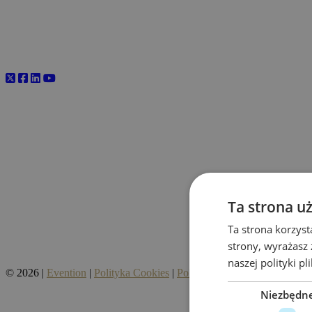
Ta strona u
Ta strona korzyst
strony, wyrażasz
naszej polityki p
© 2026 |
Evention
|
Polityka Cookies
|
Polityka prywatności
|
Regula
Niezbędn