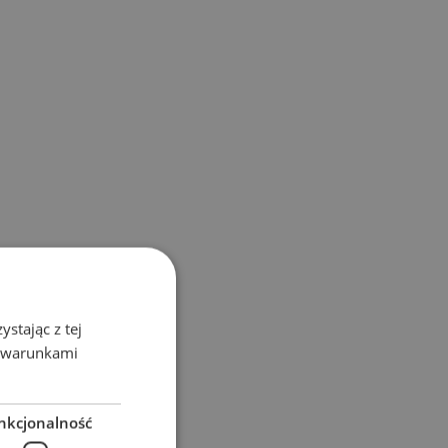
stając z tej
z warunkami
nkcjonalność