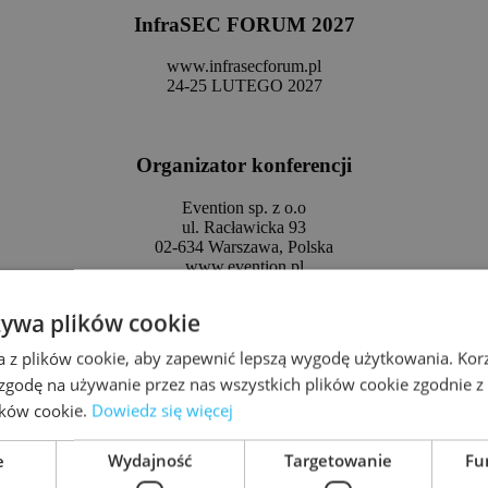
InfraSEC FORUM 202
7
www.infrasecforum.pl
24-25 LUTEGO 2027
Organizator konferencji
Evention sp. z o.o
ul. Racławicka 93
02-634 Warszawa, Polska
www.evention.pl
Kontakt
żywa plików cookie
Kaja Fąfara
a z plików cookie, aby zapewnić lepszą wygodę użytkowania. Korzy
m. +48 577 739 775
 zgodę na używanie przez nas wszystkich plików cookie zgodnie 
e:
uczestnik@evention.com.pl
lików cookie.
Dowiedz się więcej
min
e
Wydajność
Targetowanie
Fu