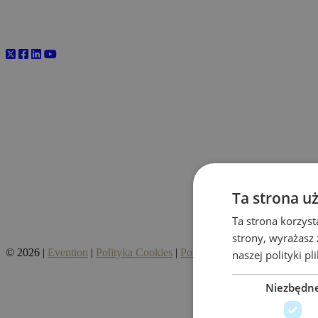
Ta strona u
Ta strona korzyst
strony, wyrażasz
© 2026 |
Evention
|
Polityka Cookies
|
Polityka prywatności
|
Regula
naszej polityki p
Niezbędn