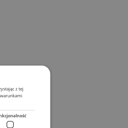
stając z tej
z warunkami
nkcjonalność