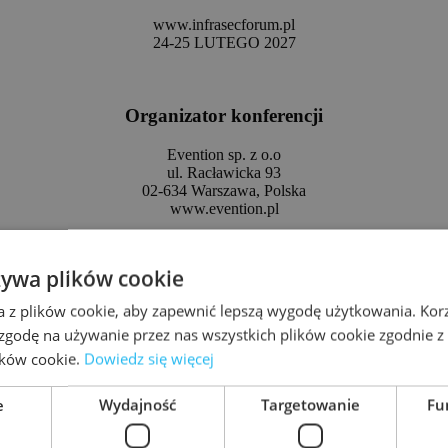
www.infrasecforum.pl
24-25 LUTEGO 2027
Organizator konferencji
Evention sp. z o.o
ul. Racławicka 93
02-634 Warszawa, Polska
www.evention.pl
Kontakt
żywa plików cookie
Kaja Fąfara
m. +48 577 739 775
a z plików cookie, aby zapewnić lepszą wygodę użytkowania. Korzy
e:
uczestnik@evention.com.pl
 zgodę na używanie przez nas wszystkich plików cookie zgodnie 
min
lików cookie.
Dowiedz się więcej
e
Wydajność
Targetowanie
Fu